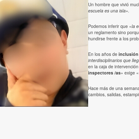
Un hombre que vivió much
escuela es una isla».
Podemos inferir que «
la 
un reglamento sino porque
hundirse frente a los pro
En los años de
inclusión
interdisciplinarios que lleg
en la caja de intervenció
inspectores /as
» exige «
Hace más de una semana
cambios, salidas, estampi