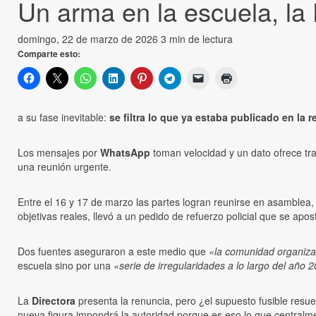
Un arma en la escuela, la 
domingo, 22 de marzo de 2026
3 min de lectura
Comparte esto:
a su fase inevitable:
se filtra lo que ya estaba publicado en la r
Los mensajes por
WhatsApp
toman velocidad y un dato ofrece tr
una reunión urgente.
Entre el 16 y 17 de marzo las partes logran reunirse en asamblea, 
objetivas reales, llevó a un pedido de refuerzo policial que se apos
Dos fuentes aseguraron a este medio que
«la comunidad organizad
escuela sino por una
«serie de irregularidades a lo largo del año 
La
Directora
presenta la renuncia, pero ¿el supuesto fusible resue
nueva figura impondrá la autoridad porque es eso lo que centralme