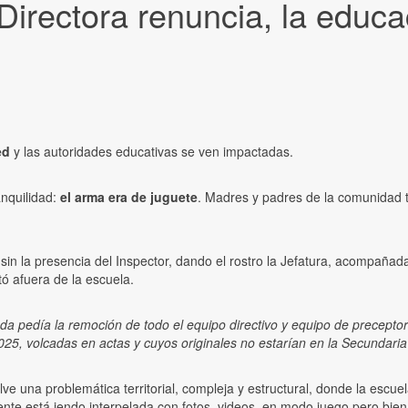
Directora renuncia, la educa
ed
y las autoridades educativas se ven impactadas.
anquilidad:
el arma era de juguete
. Madres y padres de la comunidad t
sin la presencia del Inspector, dando el rostro la Jefatura, acompañad
tó afuera de la escuela.
a pedía la remoción de todo el equipo directivo y equipo de preceptor
2025, volcadas en actas y cuyos originales no estarían en la Secundari
lve una problemática territorial, compleja y estructural, donde la escu
nte está iendo interpelada con fotos, videos, en modo juego pero bien