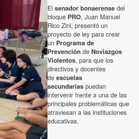
El
senador bonaerense
del
bloque
PRO
, Juan Manuel
Rico Zini, presentó un
proyecto de ley para crear
un
Programa de
Prevención
de
Noviazgos
Violentos
, para que los
directivos y docentes
de
escuelas
secundarias
puedan
intervenir frente a una de las
principales problemáticas que
atraviesan a las instituciones
educativas.