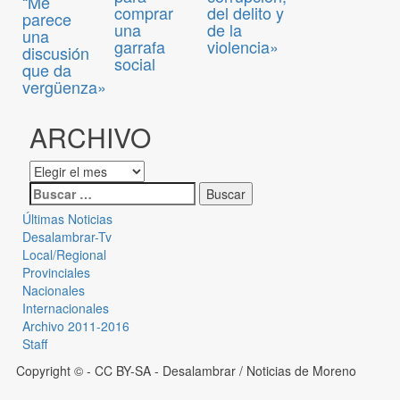
“Me
comprar
del delito y
parece
una
de la
una
garrafa
violencia»
discusión
social
que da
vergüenza»
ARCHIVO
Últimas Noticias
Desalambrar-Tv
Local/Regional
Provinciales
Nacionales
Internacionales
Archivo 2011-2016
Staff
Copyright © - CC BY-SA
- Desalambrar / Noticias de Moreno