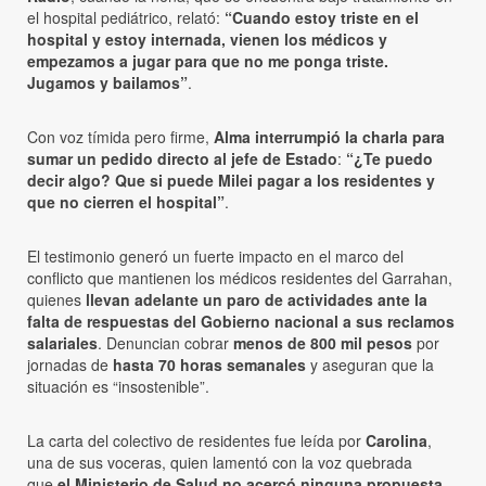
el hospital pediátrico, relató:
“Cuando estoy triste en el
hospital y estoy internada, vienen los médicos y
empezamos a jugar para que no me ponga triste.
Jugamos y bailamos”
.
Con voz tímida pero firme,
Alma interrumpió la charla para
sumar un pedido directo al jefe de Estado
:
“¿Te puedo
decir algo? Que si puede Milei pagar a los residentes y
que no cierren el hospital”
.
El testimonio generó un fuerte impacto en el marco del
conflicto que mantienen los médicos residentes del Garrahan,
quienes
llevan adelante un paro de actividades ante la
falta de respuestas del Gobierno nacional a sus reclamos
salariales
. Denuncian cobrar
menos de 800 mil pesos
por
jornadas de
hasta 70 horas semanales
y aseguran que la
situación es “insostenible”.
La carta del colectivo de residentes fue leída por
Carolina
,
una de sus voceras, quien lamentó con la voz quebrada
que
el Ministerio de Salud no acercó ninguna propuesta