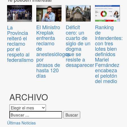
El Ministro
Déficit
Ranking
La
Kreplak
cero: un
de
Provincia
enfrenta
cuarto de
intendentes:
reiteró el
reclamo
siglo de un
con tres
reclamo
de
dogma
lotes bien
por el
anestesiólogos
que se
definidos
respeto al
por
resiste a
Mariel
federalismo
atrasos de
desaparecer
Fernández
hasta 120
encabeza
días
el pelotón
del medio
ARCHIVO
Últimas Noticias