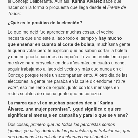
el Concejo Deliberante. Aún así,
Karina Álvarez
sabe qué
hacer con la forma o propuesta que llega desde el
Frente de
Todos
:
¿Qué es lo positivo de la elección?
Lo que me dejó fue aprender muchas cosas, el vecino
necesita que uno esté al lado todo el tiempo y
hay mucho
que enseñar en cuanto al corte de boleta
, muchísima gente
te quería votar pero te explican que no saben cortar la boleta
y uno no puede hacer esa campaña. Tuve un crecimiento que
me sirve para proyectar en dos años más, en cuatro u ocho,
seguir trabajando al lado del vecino y más que nunca en el
Concejo porque tenés un acompañamiento. Al otro día de las
elecciones la gente me paraba en la calle diciéndome
“Yo te
voté”
, eso me lleno de orgullo, junto con los mensajes en
redes sociales de mucha gente que no conozco.
La marca que vi en muchas paredes decía “Karina
Álvarez, una mujer peronista”, ¿qué significa o quiere
significar el mensaje en campaña y para lo que se viene?
Dos cosas,
primero que no todos los peronistas somos
iguales, yo estoy dentro de los peronistas que trabajamos, que
nos ponemos la camiseta y luchamos por el pueblo
.