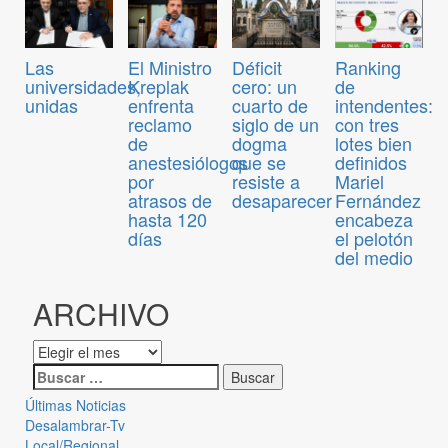
Las
El Ministro
Déficit
Ranking
universidades,
Kreplak
cero: un
de
unidas
enfrenta
cuarto de
intendentes:
reclamo
siglo de un
con tres
de
dogma
lotes bien
anestesiólogos
que se
definidos
por
resiste a
Mariel
atrasos de
desaparecer
Fernández
hasta 120
encabeza
días
el pelotón
del medio
ARCHIVO
Últimas Noticias
Desalambrar-Tv
Local/Regional