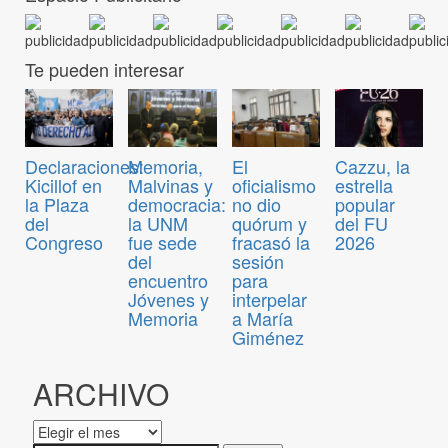
Te pueden interesar
Declaraciones:
Memoria,
El
Cazzu, la
Kicillof en
Malvinas y
oficialismo
estrella
la Plaza
democracia:
no dio
popular
del
la UNM
quórum y
del FU
Congreso
fue sede
fracasó la
2026
del
sesión
encuentro
para
Jóvenes y
interpelar
Memoria
a María
Giménez
ARCHIVO