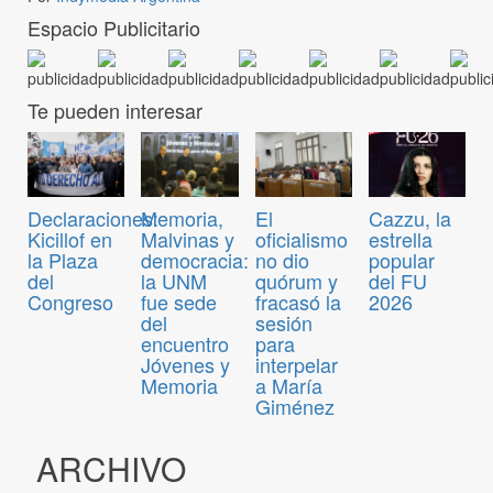
Espacio Publicitario
Te pueden interesar
Declaraciones:
Memoria,
El
Cazzu, la
Kicillof en
Malvinas y
oficialismo
estrella
la Plaza
democracia:
no dio
popular
del
la UNM
quórum y
del FU
Congreso
fue sede
fracasó la
2026
del
sesión
encuentro
para
Jóvenes y
interpelar
Memoria
a María
Giménez
ARCHIVO