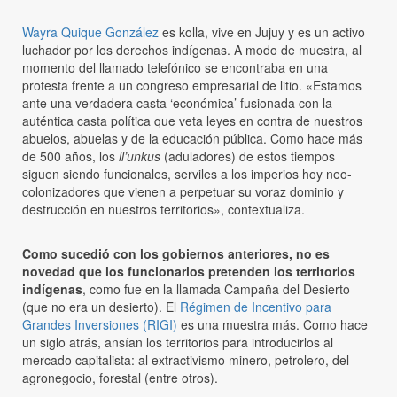
Wayra Quique González
es kolla, vive en Jujuy y es un activo
luchador por los derechos indígenas. A modo de muestra, al
momento del llamado telefónico se encontraba en una
protesta frente a un congreso empresarial de litio. «Estamos
ante una verdadera casta ‘económica’ fusionada con la
auténtica casta política que veta leyes en contra de nuestros
abuelos, abuelas y de la educación pública. Como hace más
de 500 años, los
ll’unkus
(aduladores) de estos tiempos
siguen siendo funcionales, serviles a los imperios hoy neo-
colonizadores que vienen a perpetuar su voraz dominio y
destrucción en nuestros territorios», contextualiza.
Como sucedió con los gobiernos anteriores, no es
novedad que los funcionarios pretenden los territorios
indígenas
, como fue en la llamada Campaña del Desierto
(que no era un desierto). El
Régimen de Incentivo para
Grandes Inversiones (RIGI)
es una muestra más. Como hace
un siglo atrás, ansían los territorios para introducirlos al
mercado capitalista: al extractivismo minero, petrolero, del
agronegocio, forestal (entre otros).