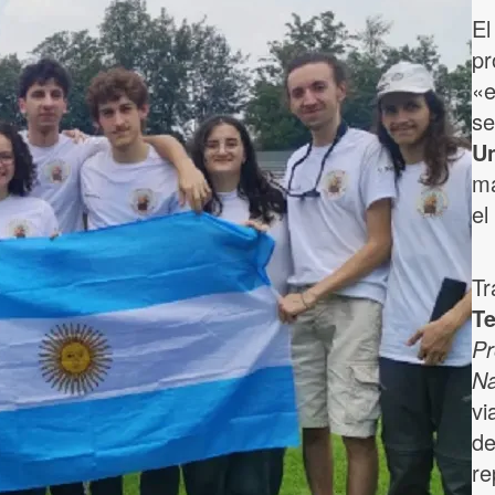
El
pr
«e
se
Un
ma
el
Tr
Te
Pr
Na
vi
de
re