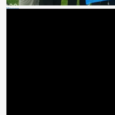
Moreno
Universidad
En el Mundial de Tecnologí
Moreno quedó 8°, adelant
martes, 26 de mayo de 2026
2 min de lectura
Comparte esto: