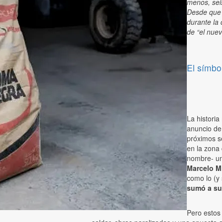
menos, seis
Desde que 
durante la 
de “el nue
El símbo
La historia
anuncio de
próximos s
en la zona
nombre- un 
Marcelo M
como lo (y 
sumó a su 
Pero estos