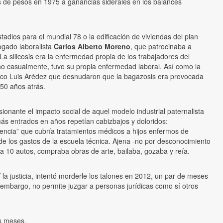
 de pesos en 1975 a ganancias siderales en los balances
adios para el mundial 78 o la edificación de viviendas del plan
ogado laboralista
Carlos Alberto Moreno
, que patrocinaba a
La silicosis era la enfermedad propia de los trabajadores del
 no casualmente, tuvo su propia enfermedad laboral. Así como la
médico Luis Arédez que desnudaron que la bagazosis era provocada
50 años atrás.
onante el impacto social de aquel modelo industrial paternalista
más entrados en años repetían cabizbajos y doloridos:
cencia” que cubría tratamientos médicos a hijos enfermos de
a de los gastos de la escuela técnica. Ajena -no por desconocimiento
a 10 autos, compraba obras de arte, bailaba, gozaba y reía.
a justicia, intentó morderle los talones en 2012, un par de meses
in embargo, no permite juzgar a personas jurídicas como sí otros
s meses.