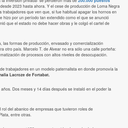
a la inversión privada- se perdieron más de
200.000 puestos
n desde 2023 hasta ahora. Y el cese de producción de Loma Negra
s trabajadores que ven que, si fue habitual apagar los hornos en
e hizo por un período tan extendido como el que se anunció
nió que el estado no debe hacer obras y le colgó el cartel de
, las formas de producción, envasado y comercialización
a otro país. Marcelo T. de Alvear no era sólo una calle porteña:
matización de procesos con altos niveles de desocupación.
nta de trabajadores en un modelo paternalista en donde promovía la
alia Lacroze de Fortabat.
1 años. Dos meses y 14 días después se instaló en el poder la
 rol del abanico de empresas que tuvieron roles de
ata, entre otras.