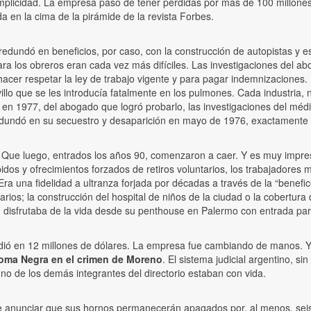
licidad. La empresa pasó de tener pérdidas por más de 100 millones
a en la cima de la pirámide de la revista Forbes.
edundó en beneficios, por caso, con la construcción de autopistas y est
ra los obreros eran cada vez más difíciles. Las investigaciones del ab
 hacer respetar la ley de trabajo vigente y para pagar indemnizaciones. 
illo que se les introducía fatalmente en los pulmones. Cada industria,
to, en 1977, del abogado que logró probarlo, las investigaciones del 
redundó en su secuestro y desaparición en mayo de 1976, exactamente 
. Que luego, entrados los años 90, comenzaron a caer. Y es muy impresi
dos y ofrecimientos forzados de retiros voluntarios, los trabajadores 
ra una fidelidad a ultranza forjada por décadas a través de la “benefi
tarios; la construcción del hospital de niños de la ciudad o la cobertur
, disfrutaba de la vida desde su penthouse en Palermo con entrada par
dió en 12 millones de dólares. La empresa fue cambiando de manos. Y l
Loma Negra en el crimen de Moreno
. El sistema judicial argentino, s
no de los demás integrantes del directorio estaban con vida.
 anunciar que sus hornos permanecerán apagados por, al menos, sei