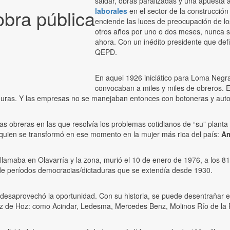
saldar, obras paralizadas y una apuesta 
obra pública
laborales
en el sector de la construcció
enciende las luces de preocupación de lo
otros años por uno o dos meses, nunca s
ahora. Con un inédito presidente que defi
QEPD.
En aquel 1926 iniciático para Loma Negra
convocaban a miles y miles de obreros. Er
aduras. Y las empresas no se manejaban entonces con botoneras y auto
illas obreras en las que resolvía los problemas cotidianos de “su” pla
quien se transformó en ese momento en la mujer más rica del país:
Am
llamaba en Olavarría y la zona, murió el 10 de enero de 1976, a los 8
 de períodos democracias/dictaduras que se extendía desde 1930.
desaprovechó la oportunidad. Con su historia, se puede desentrañar el
z de Hoz: como Acindar, Ledesma, Mercedes Benz, Molinos Río de la Pl