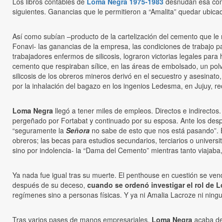
Los libros contables de
Loma Negra 1975-1983
desnudan esa comp
siguientes. Ganancias que le permitieron a “Amalita” quedar ubicad
Así como subían –producto de la cartelización del cemento que le r
Fonavi- las ganancias de la empresa, las condiciones de trabajo pa
trabajadores enfermos de silicosis, lograron victorias legales para
cemento que respiraban sílice, en las áreas de embolsado, un polv
silicosis de los obreros mineros derivó en el secuestro y asesina
por la inhalación del bagazo en los ingenios Ledesma, en Jujuy, 
Loma Negra
llegó a tener miles de empleos. Directos e indirectos
pergeñado por Fortabat y continuado por su esposa. Ante los despi
“seguramente la
Señora
no sabe de esto que nos está pasando”. E
obreros; las becas para estudios secundarios, terciarios o universi
sino por indolencia- la “Dama del Cemento” mientras tanto viajaba
Ya nada fue igual tras su muerte. El penthouse en cuestión se ven
después de su deceso,
cuando se ordenó investigar el rol de 
regímenes sino a personas físicas. Y ya ni Amalia Lacroze ni ningu
Tras varios pases de manos empresariales,
Loma Negra
acaba de