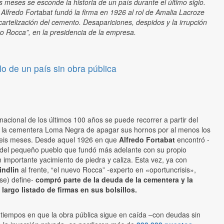
 meses se esconde la historia de un país durante el último siglo.
Alfredo Fortabat fundó la firma en 1926 al rol de Amalia Lacroze
cartelización del cemento. Desapariciones, despidos y la irrupción
vo Rocca”, en la presidencia de la empresa.
lo de un país sin obra pública
 nacional de los últimos 100 años se puede recorrer a partir del
 la cementera Loma Negra de apagar sus hornos por al menos los
eis meses. Desde aquel 1926 en que
Alfredo Fortabat
encontró -
 del pequeño pueblo que fundó más adelante con su propio
importante yacimiento de piedra y caliza. Esta vez, ya con
indlin
al frente, “el nuevo Rocca” -experto en «oportuncrisis»,
se) define-
compró parte de la deuda de la cementera y la
largo listado de firmas en sus bolsillos.
 tiempos en que la obra pública sigue en caída –con deudas sin