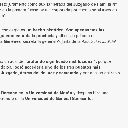
estó juramento como auxiliar letrada del
Juzgado de Familia N°
e en la primera funcionaria incorporada por cupo laboral trans en
orón.
 a ese cargo
es un hecho histórico. Son apenas tres las
uieron en toda la provincia
y ella es la primera en
és Giménez
, secretaria general Adjunta de la
Asociación Judicial
mo un acto de
“profundo significado institucional”,
porque
ndición,
logró acceder a uno de los tres puestos más
n Juzgado
,
detrás del de juez y secretario
y por encima del resto
e Derecho en la Universidad de Morón
y después hizo una
e Género en la
Universidad de General Sarmiento
.