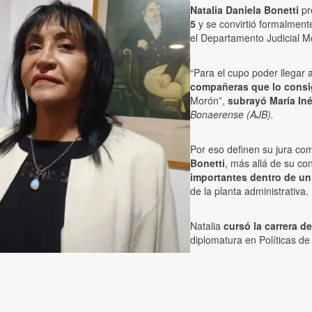
Natalia Daniela Bonetti
pr
5
y se convirtió formalment
el Departamento Judicial M
“Para el cupo poder llegar
compañeras que lo consig
Morón”,
subrayó María In
Bonaerense (AJB).
Por eso definen su jura co
Bonetti
, más allá de su co
importantes dentro de u
de la planta administrativa.
Natalia
cursó la carrera d
diplomatura en Políticas d