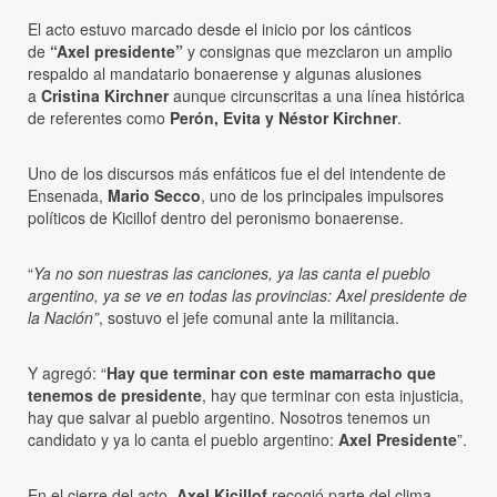
El acto estuvo marcado desde el inicio por los cánticos
de
“Axel presidente”
y consignas que mezclaron un amplio
respaldo al mandatario bonaerense y algunas alusiones
a
Cristina Kirchner
aunque circunscritas a una línea histórica
de referentes como
Perón, Evita y Néstor Kirchner
.
Uno de los discursos más enfáticos fue el del intendente de
Ensenada,
Mario Secco
, uno de los principales impulsores
políticos de Kicillof dentro del peronismo bonaerense.
“
Ya no son nuestras las canciones, ya las canta el pueblo
argentino, ya se ve en todas las provincias: Axel presidente de
la Nación”
, sostuvo el jefe comunal ante la militancia.
Y agregó: “
Hay que terminar con este mamarracho que
tenemos de presidente
, hay que terminar con esta injusticia,
hay que salvar al pueblo argentino. Nosotros tenemos un
candidato y ya lo canta el pueblo argentino:
Axel Presidente
”.
En el cierre del acto,
Axel Kicillof
recogió parte del clima