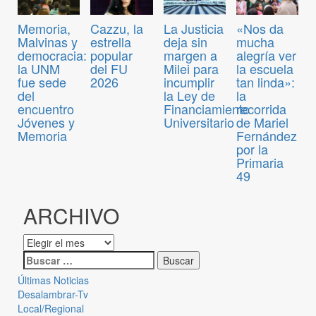
Memoria,
Cazzu, la
La Justicia
«Nos da
Malvinas y
estrella
deja sin
mucha
democracia:
popular
margen a
alegría ver
la UNM
del FU
Milei para
la escuela
fue sede
2026
incumplir
tan linda»:
del
la Ley de
la
encuentro
Financiamiento
recorrida
Jóvenes y
Universitario
de Mariel
Memoria
Fernández
por la
Primaria
49
ARCHIVO
Últimas Noticias
Desalambrar-Tv
Local/Regional