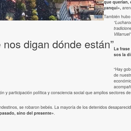
que querían, 
yanqui»,
aren
También hubo r
“Lucharo
tradicion
Villarruel
 nos digan dónde están”
La frase
sos la 
“Hay gob
de nuest
económico
acompaña
ción y participación política y consciencia social que amplios sectores 
destinos, se robaron bebés. La mayoría de los detenidos desaparecidos
 pasado, sino del presente»
.