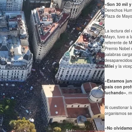
«Son 30 mil 
Derechos Human
Plaza de Mayo
La lectura de
Mayo, tuvo a l
referente de 
Premio Nobel 
palabras carga
desaparecidos.
Milei
y la vice
«Estamos junt
país con prof
luchando»
, m
Al cuestionar l
organismos s
«No olvidamo