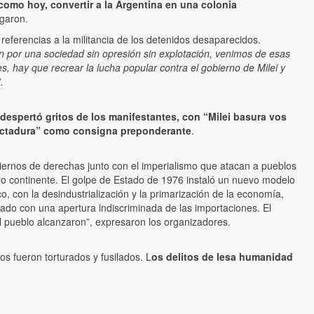
como hoy, convertir a la Argentina en una colonia
garon.
eferencias a la militancia de los detenidos desaparecidos.
n por una sociedad sin opresión sin explotación, venimos de esas
es, hay que recrear la lucha popular contra el gobierno de Milei y
”.
 despertó gritos de los manifestantes, con “Milei basura vos
dictadura” como consigna preponderante
.
iernos de derechas junto con el imperialismo que atacan a pueblos
ro continente. El golpe de Estado de 1976 instaló un nuevo modelo
, con la desindustrialización y la primarización de la economía,
do con una apertura indiscriminada de las importaciones. El
del pueblo alcanzaron”, expresaron los organizadores.
 fueron torturados y fusilados. L
os delitos de lesa humanidad