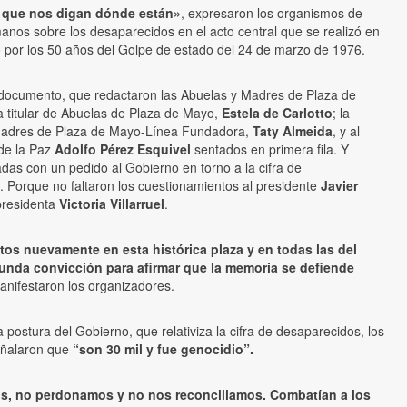
y que nos digan dónde están»
, expresaron los organismos de
os sobre los desaparecidos en el acto central que se realizó en
 por los 50 años del Golpe de estado del 24 de marzo de 1976.
l documento, que redactaron las Abuelas y Madres de Plaza de
a titular de Abuelas de Plaza de Mayo,
Estela de Carlotto
; la
Madres de Plaza de Mayo-Línea Fundadora,
Taty Almeida
, y al
de la Paz
Adolfo Pérez Esquivel
sentados en primera fila. Y
das con un pedido al Gobierno en torno a la cifra de
 Porque no faltaron los cuestionamientos al presidente
Javier
presidenta
Victoria Villarruel
.
os nuevamente en esta histórica plaza y en todas las del
unda convicción para afirmar que la memoria se defiende
anifestaron los organizadores.
a postura del Gobierno, que relativiza la cifra de desaparecidos, los
eñalaron que
“son 30 mil y fue genocidio”.
s, no perdonamos y no nos reconciliamos. Combatían a los