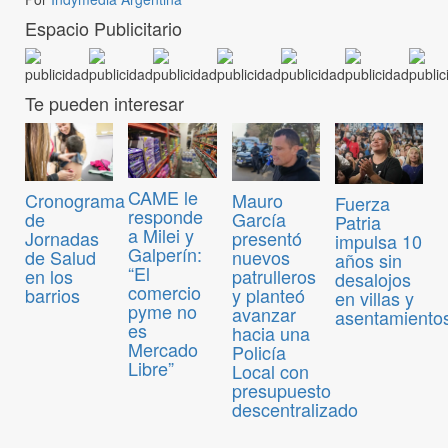
Espacio Publicitario
Te pueden interesar
CAME le
Mauro
Cronograma
Fuerza
responde
García
de
Patria
a Milei y
presentó
Jornadas
impulsa 10
Galperín:
nuevos
de Salud
años sin
“El
patrulleros
en los
desalojos
comercio
y planteó
barrios
en villas y
pyme no
avanzar
asentamiento
es
hacia una
Mercado
Policía
Libre”
Local con
presupuesto
descentralizado