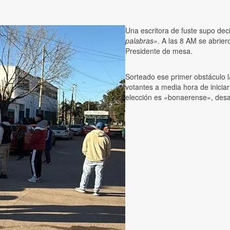
Una escritora de fuste supo dec
palabras»
. A las 8 AM se abrier
Presidente de mesa.
Sorteado ese primer obstáculo 
votantes a media hora de inicia
elección es «bonaerense», desac