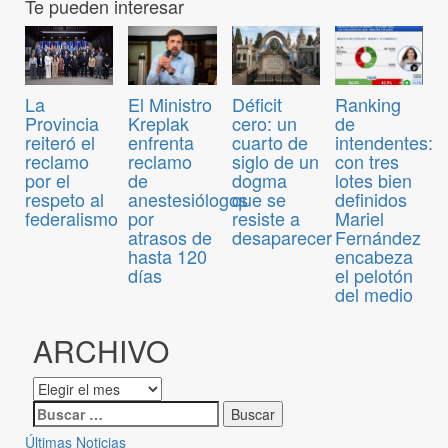
Te pueden interesar
El Ministro
Déficit
Ranking
La
Kreplak
cero: un
de
Provincia
enfrenta
cuarto de
intendentes:
reiteró el
reclamo
siglo de un
con tres
reclamo
de
dogma
lotes bien
por el
anestesiólogos
que se
definidos
respeto al
por
resiste a
Mariel
federalismo
atrasos de
desaparecer
Fernández
hasta 120
encabeza
días
el pelotón
del medio
ARCHIVO
Últimas Noticias