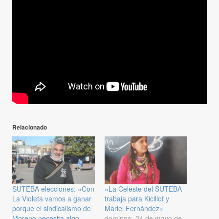
Relacionado
SUTEBA elecciones: «Con
«La Celeste del SUTEBA
La Violeta vamos a ganar
trabaja para Kicillof y
porque el sindicalismo de
Mariel Fernández»
Moreno necesita algo
domingo, 24 de mayo de