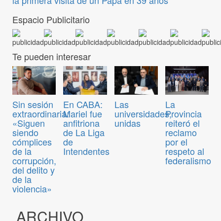
Espacio Publicitario
Te pueden interesar
Sin sesión
En CABA:
Las
La
extraordinaria:
Mariel fue
universidades,
Provincia
«Siguen
anfitriona
unidas
reiteró el
siendo
de La Liga
reclamo
cómplices
de
por el
de la
Intendentes
respeto al
corrupción,
federalismo
del delito y
de la
violencia»
ARCHIVO