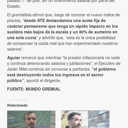
pasado 1° de julio, sin un ofrecimiento salarial por parte del
Estado.
El gremialista afirmó que, luego de conocer el nuevo índice de
precios, “
desde ATE demandamos una suma fija de
carácter permanente que tenga un rápido impacto en los
sueldos más bajos de la escala y un 80% de aumento en
una sola cuota
” y advirtió que, “esta es la única posibilidad
de compensar la caída real que han experimentado nuestros
salarios”.
Aguiar
remarcó que mientras “la presión inflacionaria no cede
y continúa deteriorando salarios y jubilaciones”, el Ejecutivo de
Javier Milei continúa sin convocar a paritarias,
“el gobierno
está destruyendo todos los ingresos en el sector
público”
, apuntó el dirigente.
FUENTE: MUNDO GREMIAL
Relacionado