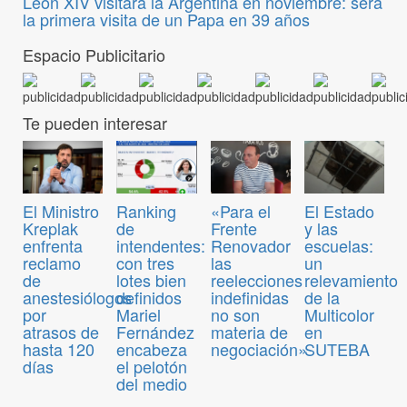
León XIV visitará la Argentina en noviembre: será
la primera visita de un Papa en 39 años
Espacio Publicitario
Te pueden interesar
El Ministro
Ranking
«Para el
El Estado
Kreplak
de
Frente
y las
enfrenta
intendentes:
Renovador
escuelas:
reclamo
con tres
las
un
de
lotes bien
reelecciones
relevamiento
anestesiólogos
definidos
indefinidas
de la
por
Mariel
no son
Multicolor
atrasos de
Fernández
materia de
en
hasta 120
encabeza
negociación»
SUTEBA
días
el pelotón
del medio