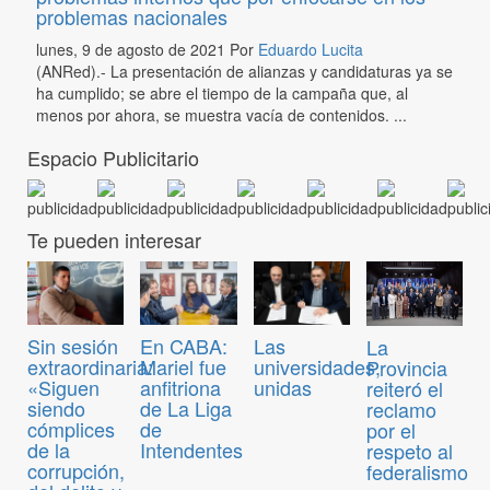
problemas nacionales
lunes, 9 de agosto de 2021
Por
Eduardo Lucita
(ANRed).- La presentación de alianzas y candidaturas ya se
ha cumplido; se abre el tiempo de la campaña que, al
menos por ahora, se muestra vacía de contenidos. ...
Espacio Publicitario
Te pueden interesar
Sin sesión
En CABA:
Las
La
extraordinaria:
Mariel fue
universidades,
Provincia
«Siguen
anfitriona
unidas
reiteró el
siendo
de La Liga
reclamo
cómplices
de
por el
de la
Intendentes
respeto al
corrupción,
federalismo