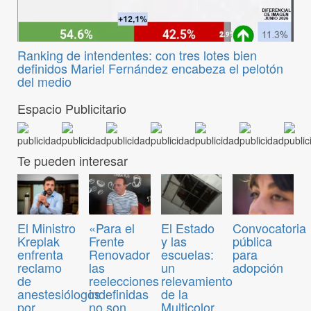
Ranking de intendentes: con tres lotes bien
definidos Mariel Fernández encabeza el pelotón
del medio
Espacio Publicitario
Te pueden interesar
Convocatoria
El Ministro
«Para el
El Estado
pública
Kreplak
Frente
y las
para
enfrenta
Renovador
escuelas:
adopción
reclamo
las
un
de
reelecciones
relevamiento
anestesiólogos
indefinidas
de la
por
no son
Multicolor