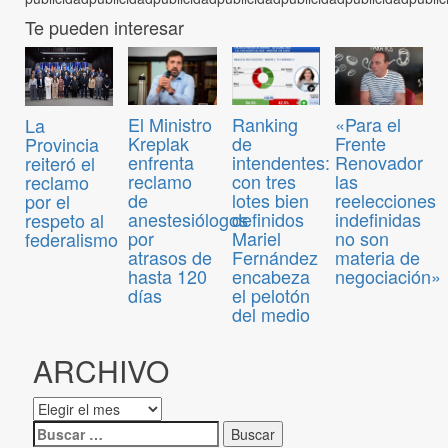
Te pueden interesar
El Ministro
Ranking
«Para el
La
Kreplak
de
Frente
Provincia
enfrenta
intendentes:
Renovador
reiteró el
reclamo
con tres
las
reclamo
de
lotes bien
reelecciones
por el
anestesiólogos
definidos
indefinidas
respeto al
por
Mariel
no son
federalismo
atrasos de
Fernández
materia de
hasta 120
encabeza
negociación»
días
el pelotón
del medio
ARCHIVO