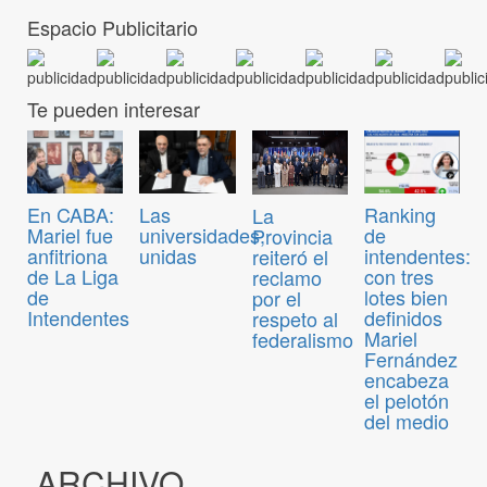
Espacio Publicitario
Te pueden interesar
En CABA:
Las
Ranking
La
Mariel fue
universidades,
de
Provincia
anfitriona
unidas
intendentes:
reiteró el
de La Liga
con tres
reclamo
de
lotes bien
por el
Intendentes
definidos
respeto al
Mariel
federalismo
Fernández
encabeza
el pelotón
del medio
ARCHIVO