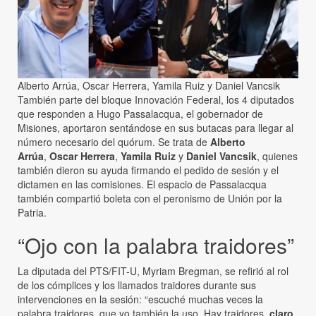
Alberto Arrúa, Oscar Herrera, Yamila Ruiz y Daniel Vancsik
También parte del bloque Innovación Federal, los 4 diputados
que responden a Hugo Passalacqua, el gobernador de
Misiones, aportaron sentándose en sus butacas para llegar al
número necesario del quórum. Se trata de
Alberto
Arrúa
,
Oscar Herrera
,
Yamila Ruiz
y
Daniel Vancsik
, quienes
también dieron su ayuda firmando el pedido de sesión y el
dictamen en las comisiones. El espacio de Passalacqua
también compartió boleta con el peronismo de Unión por la
Patria.
“Ojo con la palabra traidores”
La diputada del PTS/FIT-U, Myriam Bregman, se refirió al rol
de los cómplices y los llamados traidores durante sus
intervenciones en la sesión: “escuché muchas veces la
palabra traidores, que yo también la uso. Hay traidores,
claro