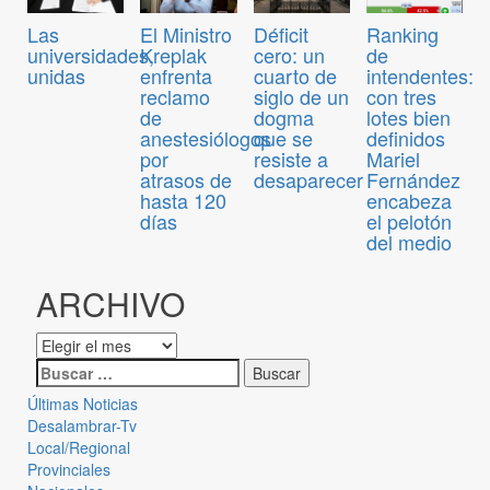
Las
El Ministro
Déficit
Ranking
universidades,
Kreplak
cero: un
de
unidas
enfrenta
cuarto de
intendentes:
reclamo
siglo de un
con tres
de
dogma
lotes bien
anestesiólogos
que se
definidos
por
resiste a
Mariel
atrasos de
desaparecer
Fernández
hasta 120
encabeza
días
el pelotón
del medio
ARCHIVO
Últimas Noticias
Desalambrar-Tv
Local/Regional
Provinciales