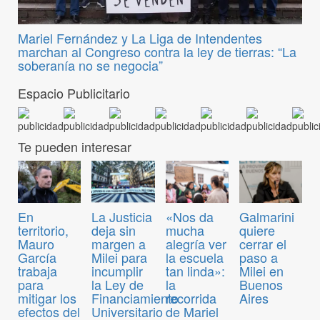
Mariel Fernández y La Liga de Intendentes
marchan al Congreso contra la ley de tierras: “La
soberanía no se negocia”
Espacio Publicitario
Te pueden interesar
En
La Justicia
«Nos da
Galmarini
territorio,
deja sin
mucha
quiere
Mauro
margen a
alegría ver
cerrar el
García
Milei para
la escuela
paso a
trabaja
incumplir
tan linda»:
Milei en
para
la Ley de
la
Buenos
mitigar los
Financiamiento
recorrida
Aires
efectos del
Universitario
de Mariel