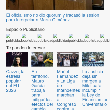
El oficialismo no dio quórum y fracasó la sesión
para interpelar a María Giménez
Espacio Publicitario
Te pueden interesar
Cazzu, la
En
Mariel
La Justicia
estrella
territorio,
Fernández
deja sin
popular
Mauro
y La Liga
margen a
del FU
García
de
Milei para
2026
trabaja
Intendentes
incumplir
para
marchan
la Ley de
mitigar los
al
Financiamien
efectos del
Congreso
Universitario
cambio
contra la