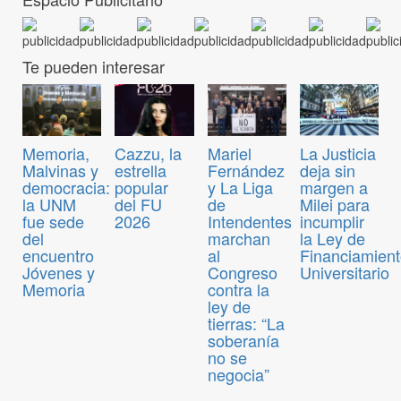
Te pueden interesar
Memoria,
Cazzu, la
Mariel
La Justicia
Malvinas y
estrella
Fernández
deja sin
democracia:
popular
y La Liga
margen a
la UNM
del FU
de
Milei para
fue sede
2026
Intendentes
incumplir
del
marchan
la Ley de
encuentro
al
Financiamien
Jóvenes y
Congreso
Universitario
Memoria
contra la
ley de
tierras: “La
soberanía
no se
negocia”