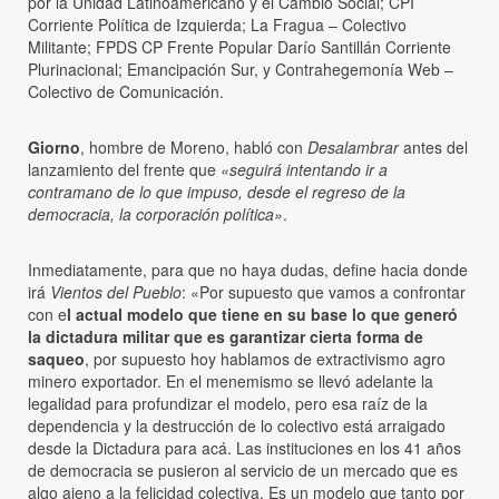
por la Unidad Latinoamericano y el Cambio Social; CPI
Corriente Política de Izquierda; La Fragua – Colectivo
Militante; FPDS CP Frente Popular Darío Santillán Corriente
Plurinacional; Emancipación Sur, y Contrahegemonía Web –
Colectivo de Comunicación.
Giorno
, hombre de Moreno, habló con
Desalambrar
antes del
lanzamiento del frente que
«seguirá intentando ir a
contramano de lo que impuso, desde el regreso de la
democracia, la corporación política»
.
Inmediatamente, para que no haya dudas, define hacia donde
irá
Vientos del Pueblo
: «Por supuesto que vamos a confrontar
con e
l actual modelo que tiene en su base lo que generó
la dictadura militar que es garantizar cierta forma de
saqueo
, por supuesto hoy hablamos de extractivismo agro
minero exportador. En el menemismo se llevó adelante la
legalidad para profundizar el modelo, pero esa raíz de la
dependencia y la destrucción de lo colectivo está arraigado
desde la Dictadura para acá. Las instituciones en los 41 años
de democracia se pusieron al servicio de un mercado que es
algo ajeno a la felicidad colectiva. Es un modelo que tanto por