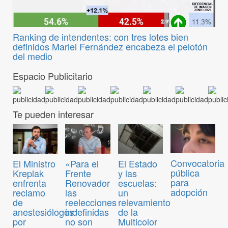
Ranking de intendentes: con tres lotes bien
definidos Mariel Fernández encabeza el pelotón
del medio
Espacio Publicitario
Te pueden interesar
Convocatoria
El Ministro
«Para el
El Estado
pública
Kreplak
Frente
y las
para
enfrenta
Renovador
escuelas:
adopción
reclamo
las
un
de
reelecciones
relevamiento
anestesiólogos
indefinidas
de la
por
no son
Multicolor