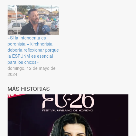
«Si la Intendenta es
peronista – kirchnerista
debería reflexionar porque
la ESPUNM es esencial
para los chicos»
domingo, 12 de mayo de
2024
MÁS HISTORIAS