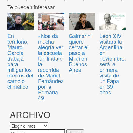
Te pueden interesar
En
«Nos da
Galmarini
León XIV
territorio,
mucha
quiere
visitará la
Mauro
alegría ver
cerrar el
Argentina
García
la escuela
paso a
en
trabaja
tan linda»:
Milei en
noviembre:
para
la
Buenos
será la
mitigar los
recorrida
Aires
primera
efectos del
de Mariel
visita de
cambio
Fernández
un Papa
climático
por la
en 39
Primaria
años
49
ARCHIVO