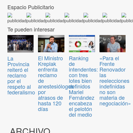
Espacio Publicitario
Te pueden interesar
El Ministro
Ranking
«Para el
La
Kreplak
de
Frente
Provincia
enfrenta
intendentes:
Renovador
reiteró el
reclamo
con tres
las
reclamo
de
lotes bien
reelecciones
por el
anestesiólogos
definidos
indefinidas
respeto al
por
Mariel
no son
federalismo
atrasos de
Fernández
materia de
hasta 120
encabeza
negociación»
días
el pelotón
del medio
ARCHIVO