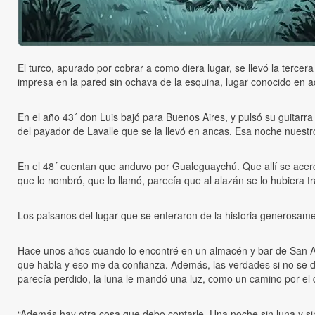
El turco, apurado por cobrar a como diera lugar, se llevó la terc
impresa en la pared sin ochava de la esquina, lugar conocido en a
En el año 43´ don Luis bajó para Buenos Aires, y pulsó su guitarra 
del payador de Lavalle que se la llevó en ancas. Esa noche nuestro
En el 48´ cuentan que anduvo por Gualeguaychú. Que allí se acercó 
que lo nombró, que lo llamó, parecía que al alazán se lo hubiera tr
Los paisanos del lugar que se enteraron de la historia generosame
Hace unos años cuando lo encontré en un almacén y bar de San An
que habla y eso me da confianza. Además, las verdades si no se d
parecía perdido, la luna le mandó una luz, como un camino por el q
“Además hay otra cosa que debo contarle. Una noche sin luna y sin