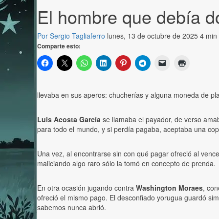
El hombre que debía d
Por Sergio Tagliaferro
lunes, 13 de octubre de 2025
4 min 
Comparte esto:
llevaba en sus aperos: chucherías y alguna moneda de pl
Luis Acosta García
se llamaba el payador, de verso ama
para todo el mundo, y si perdía pagaba, aceptaba una copa
Una vez, al encontrarse sin con qué pagar ofreció al venc
maliciando algo raro sólo la tomó en concepto de prenda.
En otra ocasión jugando contra
Washington Moraes
, con
ofreció el mismo pago. El desconfiado yorugua guardó simb
sabemos nunca abrió.