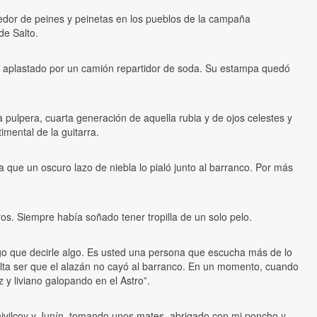
dor de peines y peinetas en los pueblos de la campaña
de Salto.
rió aplastado por un camión repartidor de soda. Su estampa quedó
a pulpera, cuarta generación de aquella rubia y de ojos celestes y
imental de la guitarra.
a que un oscuro lazo de niebla lo pialó junto al barranco. Por más
os. Siempre había soñado tener tropilla de un solo pelo.
go que decirle algo. Es usted una persona que escucha más de lo
lta ser que el alazán no cayó al barranco. En un momento, cuando
 y liviano galopando en el Astro”.
Chivilcoy y Junín, tomando unos mates, abrigado con mi poncho y