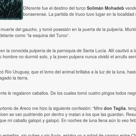
Diferente fue el destino del turco
Solimán Mohadeb
vende
bonaerense. La partida de truco tuvo lugar en la localidad 
era muerte del gaucho, y tomó posesión en la puerta de la pulpería. Mu
delante como “la esquina del Turco”.
en la conocida pulpería de la parroquia de Santa Lucía. Allí cautivó a l
 hombre no durmió solo, y la joven pulpera nunca olvidó el arrullo sent
Río Uruguay, que el lomo del animal brillaba a la luz de la luna, hast
agado la tierra.
nte le regalaron caballos. De los cuales tomó cuatro pingos todos negr
tonio de Areco me hizo la siguiente confesión: “Mire
don Taglia
, ten
icen se van pudriendo por dentro y matan a los que las guardan. Resu
ue mi caballo galopó y galopó. En noches de luna llena aún lo veo feliz
 estrellas, sin nubes y sin lluvia, estaba yo a mitad de camino entre 