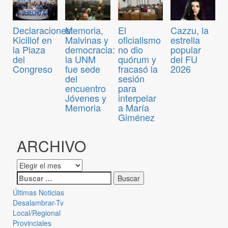
Declaraciones:
Memoria,
El
Cazzu, la
Kicillof en
Malvinas y
oficialismo
estrella
la Plaza
democracia:
no dio
popular
del
la UNM
quórum y
del FU
Congreso
fue sede
fracasó la
2026
del
sesión
encuentro
para
Jóvenes y
interpelar
Memoria
a María
Giménez
ARCHIVO
Últimas Noticias
Desalambrar-Tv
Local/Regional
Provinciales