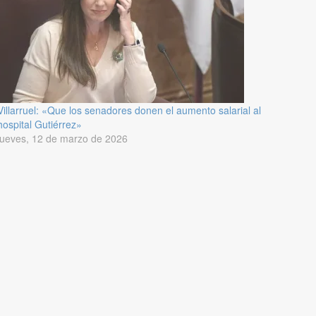
Villarruel: «Que los senadores donen el aumento salarial al
hospital Gutiérrez»
jueves, 12 de marzo de 2026