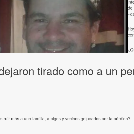
int
de 
«es
Hoy
cem
¿Qu
o dejaron tirado como a un pe
estruir más a una familia, amigos y vecinos golpeados por la pérdida?
: