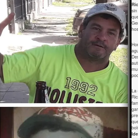
Ri
sin
que
Gen
hos
Hom
agu
Des
aut
mun
pod
La 
Ric
fam
gar
pre
que
bol
Ide