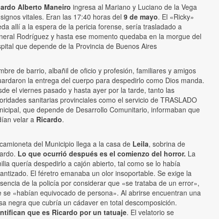
cardo Alberto Maneiro
ingresa al Mariano y Luciano de la Vega
 signos vitales. Eran las 17:40 horas del
9 de mayo
. El «Ricky»
da allí a la espera de la pericia forense, sería trasladado a
eral Rodríguez y hasta ese momento quedaba en la morgue del
pital que depende de la Provincia de Buenos Aires
bre de barrio, albañil de oficio y profesión, familiares y amigos
ardaron la entrega del cuerpo para despedirlo como Dios manda.
de el viernes pasado y hasta ayer por la tarde, tanto las
oridades sanitarias provinciales como el servicio de TRASLADO
icipal, que depende de Desarrollo Comunitario, informaban que
ían velar a
Ricardo
.
camioneta del Municipio llega a la casa de
Leila
, sobrina de
ardo.
Lo que ocurrió después es el comienzo del horror.
La
ilia quería despedirlo a cajón abierto, tal como se lo había
antizado. El féretro emanaba un olor insoportable. Se exige la
sencia de la policía por considerar que «se trataba de un error»,
 se «habían equivocado de persona». Al abrirse encuentran una
sa negra que cubría un cádaver en total descomposición.
ntifican que es Ricardo por un tatuaje
. El velatorio se