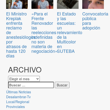
Convocatoria
El Ministro
«Para el
El Estado
pública
Kreplak
Frente
y las
para
enfrenta
Renovador
escuelas:
adopción
reclamo
las
un
de
reelecciones
relevamiento
anestesiólogos
indefinidas
de la
por
no son
Multicolor
atrasos de
materia de
en
hasta 120
negociación»
SUTEBA
días
ARCHIVO
Últimas Noticias
Desalambrar-Tv
Local/Regional
Provinciales