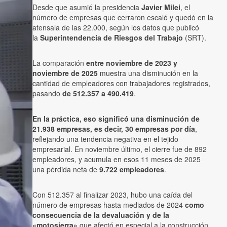
Desde que asumió la presidencia
Javier Milei
, el
número de empresas que cerraron escaló y quedó en la
atensala de las 22.000, según los datos que publicó
la
Superintendencia de Riesgos del Trabajo
(SRT).
La comparación
entre noviembre de 2023 y
noviembre de 2025
muestra una disminución en la
cantidad de empleadores con trabajadores registrados,
pasando
de 512.357 a 490.419
.
En la práctica, eso significó una disminución de
21.938 empresas, es decir, 30 empresas por día
,
reflejando una tendencia negativa en el tejido
empresarial. En noviembre último, el cierre fue de 892
empleadores, y acumula en esos 11 meses de 2025
una pérdida neta de
9.722 empleadores
.
Con 512.357 al finalizar 2023, hubo una caída del
número de empresas hasta mediados de 2024
como
consecuencia de la devaluación y de la
«motosierra»
que afectó en especial a la construcción.