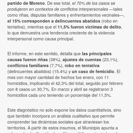
partido de Moreno
. De ese total, e
l 70% de los casos se
produjeron en contextos de conflictos interpersonales
—tales
como riñas, disputas familiares y enfrentamientos vecinales—,
el 15% corresponden a delincuentes abatidos
(robo en
tentativa), mientras que el
11,5% fueron victimas de delito
,
lo que demuestra una tendencia creciente de la violencia
interpersonal como causa principal.
El informe, en este sentido, detalla que
las principales
causas fueron riñas
(38%),
ajustes de cuentas
(23,1%),
conflictos familiares
(7,7%),
robo en tentativa
(delincuentes abatidos) (15.4%) y
un caso de femicidio
. El
mes con mayor cantidad de hechos fue enero, con 11
homicidios, implicando el 42,3% del total, seguido por febrero
con 8 casos un 30,7%. En marzo y abril se registraron 3
homicidios cada uno teniendo un porcentaje del 11,5%.
Este diagnóstico no solo expone los datos cuantitativos, sino
que también incorpora un análisis cualitativo que permite
comprender las dinámicas sociales que atraviesan los
territorios. A partir de estos insumos, el Municipio apunta a