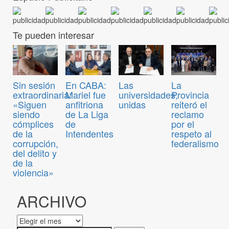
Te pueden interesar
Sin sesión
En CABA:
Las
La
extraordinaria:
Mariel fue
universidades,
Provincia
«Siguen
anfitriona
unidas
reiteró el
siendo
de La Liga
reclamo
cómplices
de
por el
de la
Intendentes
respeto al
corrupción,
federalismo
del delito y
de la
violencia»
ARCHIVO