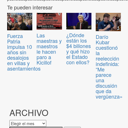
Te pueden interesar
¿Dónde
Las
Fuerza
Darío
están los
maestras y
Patria
Kubar
$4 billones
maestros
impulsa 10
cuestionó
y qué hizo
le hacen
años sin
la
el Estado
paro a
desalojos
reelección
con ellos?
Kicillof
en villas y
indefinida:
asentamientos
“Me
parece
una
discusión
que da
vergüenza»
ARCHIVO