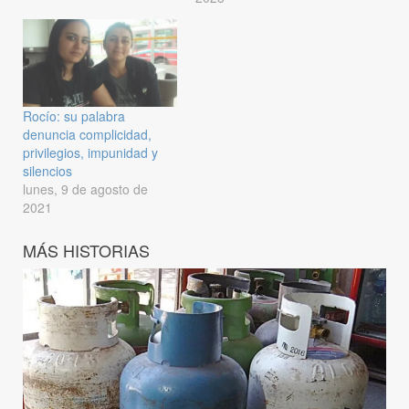
Rocío: su palabra
denuncia complicidad,
privilegios, impunidad y
silencios
lunes, 9 de agosto de
2021
MÁS HISTORIAS