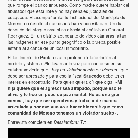
que rompe el pánico impuesto. Como madre quiere hablar del
abusador que está libre y no hay señales judiciales de
búsqueda. El acompañamiento institucional del Municipio de
Moreno no resultó el que esperaban y necesitaban. Un día
después del ataque sexual se ofreció el análisis en General
Rodríguez. En un distrito abundante de video cámaras faltan
las imágenes en ese punto geográfico o la prueba posible
estaría al alcance de un local inmobiliario.
El testimonio de
Paola
es una profunda interpelación al
modelo y sistema. Sin levantar la voz pero con peso en su
palabra advierte que
«hay un violador suelto en Moreno»
que
debe ser apresado y para eso la fiscal
Saucedo
debe tener
interés en encontrarlo. Para quien quiera oír que oiga: «
Mi
hija quiere que el agresor sea atrapado, porque eso te
alivia y te trae un poco de paz mental. No es una gran
ciencia, hay que ser operativos y trabajar de manera
articulada y por eso vuelvo a hacer hincapié que como
comunidad de Moreno tenemos un violador suelto».
Entrevista completa en
Desalambrar Tv: