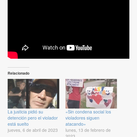
Relacionado
La justicia pidió su
«Sin condena social los
detención pero el violador
violadores siguen
está suelto
atacando»
jueves, 6 de abril de 2023
lunes, 13 de febrero de
2023