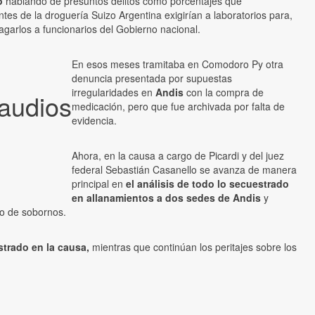
o
hablando de presuntos delitos como porcentajes que
tes de la droguería Suizo Argentina exigirían a laboratorios para,
agarlos a funcionarios del Gobierno nacional.
En esos meses tramitaba en Comodoro Py otra
denuncia presentada por supuestas
irregularidades en
Andis
con la compra de
 audios
medicación, pero que fue archivada por falta de
evidencia.
Ahora, en la causa a cargo de Picardi y del juez
federal Sebastián Casanello se avanza de manera
principal en
el análisis de todo lo secuestrado
en allanamientos a dos sedes de Andis
y
go de sobornos.
estrado en la causa,
mientras que continúan los peritajes sobre los