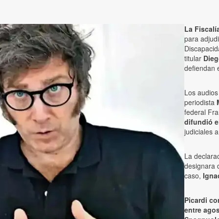
La Fiscalí
para adjud
Discapacid
titular
Dieg
defiendan 
Los audios
periodista
federal Fra
difundió e
judiciales 
La declara
designara 
caso,
Igna
Picardi co
entre agos