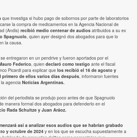
a
que investiga si hubo pago de sobornos por parte de laboratorios
icarse la compra de medicamentos en la Agencia Nacional de
ad (Andis)
recibió medio centenar de audios
atribuidos a su ex
o Spagnuolo
, quien ayer designó dos abogados para que lo
en la causa.
 se entregaron en un pendrive y fueron aportados por el
Mauro Federico
, quien
declaró como testigo
ante el fiscal
nco Picardi para explicar que
los recibió el 16 de agosto y
l primero de ellos varios días después
, informaron fuentes
a la agencia
Noticias Argentinas.
ción del periodista se produjo poco antes de que Spagnuolo
de manera formal dos abogados para defenderlo en el
cio Rada Schultze y Juan Aráoz.
menzará así a analizar esos audios que se habrían grabado
to y octubre de 2024
y en los que se escucha supuestamente a