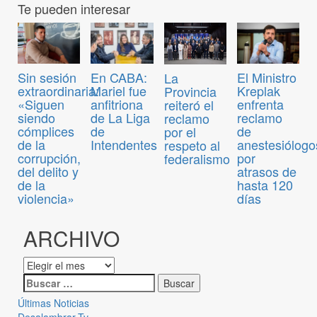
Te pueden interesar
Sin sesión
En CABA:
El Ministro
La
extraordinaria:
Mariel fue
Kreplak
Provincia
«Siguen
anfitriona
enfrenta
reiteró el
siendo
de La Liga
reclamo
reclamo
cómplices
de
de
por el
de la
Intendentes
anestesiólogo
respeto al
corrupción,
por
federalismo
del delito y
atrasos de
de la
hasta 120
violencia»
días
ARCHIVO
Últimas Noticias