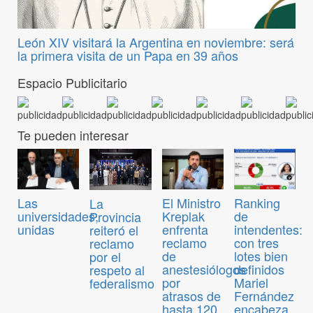
León XIV visitará la Argentina en noviembre: será
la primera visita de un Papa en 39 años
Espacio Publicitario
Te pueden interesar
Las
El Ministro
Ranking
La
universidades,
Kreplak
de
Provincia
unidas
enfrenta
intendentes:
reiteró el
reclamo
con tres
reclamo
de
lotes bien
por el
anestesiólogos
definidos
respeto al
por
Mariel
federalismo
atrasos de
Fernández
hasta 120
encabeza