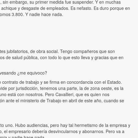
o, sin embargo, su primer medida fue suspender. Y en muchas
es achique y desgaste de empleados. Es nefasto. Es duro porque en
somos 3.800. Y nadie hace nada.
es jubilatorios, de obra social. Tengo compañeros que son
s de salud pública, con todo lo que esto lleva y gracias que en
travesando ¿me equivoco?
 contrato de trabajo y se firma en concordancia con el Estado.
e por jurisdicción, tenemos una parte, la de zona oeste, es la
no está con nosotros. Pero Cavallieri, que es quien nos
n ante el ministerio de Trabajo en abril de este año, cuando se
nuto uno. Hubo audiencias, pero hay tal hermetismo de la empresa y
web, el empresario debería desvincularnos y abonarnos. Pero va a
emia y nadie hace nada.