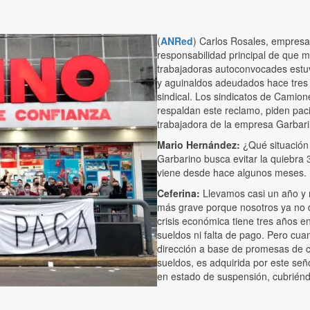
(
ANRed
) Carlos Rosales, empresa
responsabilidad principal de que m
trabajadoras autoconvocades estuv
y aguinaldos adeudados hace tres 
sindical. Los sindicatos de Camio
respaldan este reclamo, piden pac
trabajadora de la empresa Garbari
Mario Hernández:
¿Qué situación
Garbarino busca evitar la quiebra 
viene desde hace algunos meses.
Ceferina:
Llevamos casi un año y
más grave porque nosotros ya no 
crisis económica tiene tres años e
sueldos ni falta de pago. Pero cu
dirección a base de promesas de co
sueldos, es adquirida por este se
en estado de suspensión, cubriéndo