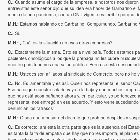
C.:
Cuando asume el cargo de la empresa, a nosotros nos dijeron
entrevistas este señor dijo que su idea era hacer de Garbarino e
medio de una pandemia, con un DNU vigente es terrible porque d
M.H.:
Estamos hablando de Garbarino, Compumundo, Garbarino Vi
C.:
Sí.
M.H.:
¿Cuál es la situación en esas otras empresas?
C.:
Exactamente la misma. Esto es a nivel país. Todos estamos pa
pacientes oncológicos a los que la prepaga no les cubre ni siquie
nuestro país tenemos una salud pública. Pero eso está descontado
M.H.:
Ustedes son afiliados al sindicato de Comercio, pero no he 
C.:
No. Es lamentable y es así. Quien nos representa, el señor Cava
Eso hace que nuestro salario vaya a la baja y que muchos empresar
que nos está acompañando ahora y, en particular, yo pertenezco a
representa, nos entregó en ese acuerdo. Y esto viene sucediendo h
denuncian los “atrasos”.
M.H.:
O sea que a pesar del decreto que prohíbe despidos y susp
C.:
Es correcto, ahí está la otra parte que es la ausencia del Est
es tanta la falta de empatía que hay que no les importa, el plan e
hacer este cambio estructural de la empresa a costa de los emplea