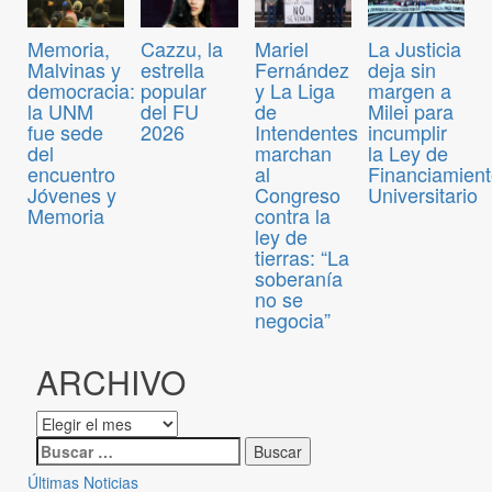
Memoria,
Cazzu, la
Mariel
La Justicia
Malvinas y
estrella
Fernández
deja sin
democracia:
popular
y La Liga
margen a
la UNM
del FU
de
Milei para
fue sede
2026
Intendentes
incumplir
del
marchan
la Ley de
encuentro
al
Financiamien
Jóvenes y
Congreso
Universitario
Memoria
contra la
ley de
tierras: “La
soberanía
no se
negocia”
ARCHIVO
Últimas Noticias