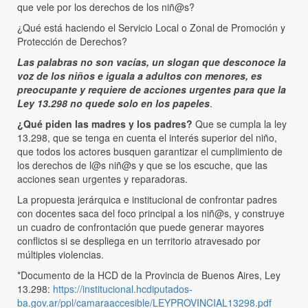
que vele por los derechos de los niñ@s?
¿Qué está haciendo el Servicio Local o Zonal de Promoción y
Protección de Derechos?
Las palabras no son vacías, un slogan que desconoce la
voz de los niños e iguala a adultos con menores, es
preocupante y requiere de acciones urgentes para que la
Ley 13.298 no quede solo en los papeles
.
¿Qué piden las madres y los padres?
Que se cumpla la ley
13.298, que se tenga en cuenta el interés superior del niño,
que todos los actores busquen garantizar el cumplimiento de
los derechos de l@s niñ@s y que se los escuche, que las
acciones sean urgentes y reparadoras.
La propuesta jerárquica e institucional de confrontar padres
con docentes saca del foco principal a los niñ@s, y construye
un cuadro de confrontación que puede generar mayores
conflictos si se despliega en un territorio atravesado por
múltiples violencias.
*Documento de la HCD de la Provincia de Buenos Aires, Ley
13.298:
https://institucional.hcdiputados-
ba.gov.ar/ppl/camaraaccesible/LEYPROVINCIAL13298.pdf