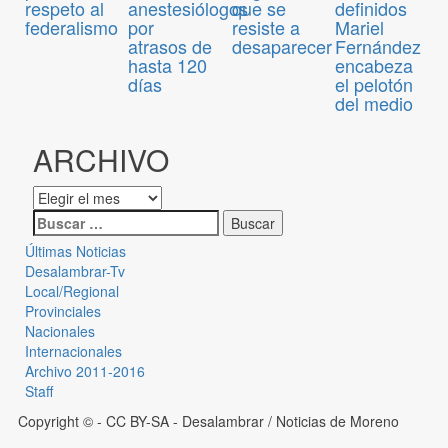
anestesiólogos
que se
definidos
respeto al
por
resiste a
Mariel
federalismo
atrasos de
desaparecer
Fernández
hasta 120
encabeza
días
el pelotón
del medio
ARCHIVO
Últimas Noticias
Desalambrar-Tv
Local/Regional
Provinciales
Nacionales
Internacionales
Archivo 2011-2016
Staff
Copyright © - CC BY-SA
- Desalambrar / Noticias de Moreno