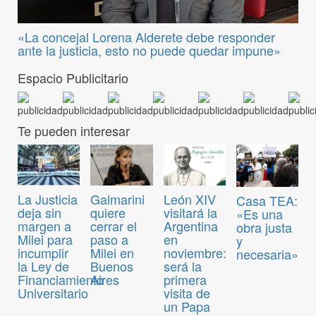
«La concejal Lorena Alderete debe responder
ante la justicia, esto no puede quedar impune»
Espacio Publicitario
Te pueden interesar
La Justicia
Galmarini
León XIV
Casa TEA:
deja sin
quiere
visitará la
«Es una
margen a
cerrar el
Argentina
obra justa
Milei para
paso a
en
y
incumplir
Milei en
noviembre:
necesaria»
la Ley de
Buenos
será la
Financiamiento
Aires
primera
Universitario
visita de
un Papa