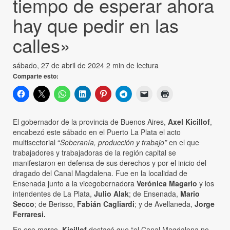
tiempo de esperar ahora
hay que pedir en las
calles»
sábado, 27 de abril de 2024
2 min de lectura
Comparte esto:
El gobernador de la provincia de Buenos Aires,
Axel Kicillof
,
encabezó este sábado en el Puerto La Plata el acto
multisectorial “
Soberanía, producción y trabajo”
en el que
trabajadores y trabajadoras de la región capital se
manifestaron en defensa de sus derechos y por el inicio del
dragado del Canal Magdalena. Fue en la localidad de
Ensenada junto a la vicegobernadora
Verónica Magario
y los
intendentes de La Plata,
Julio Alak
; de Ensenada,
Mario
Secco
; de Berisso,
Fabián Cagliardi
; y de Avellaneda,
Jorge
Ferraresi.
En ese marco,
Kicillof
destacó que “el Canal Magdalena no