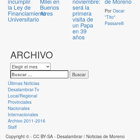
incumplir
Milei en
noviembre:
de Moreno
la Ley de
Buenos
será la
Por
Oscar
Financiamiento
Aires
primera
"Tito"
Universitario
visita de
Passarelli
un Papa
en 39
años
ARCHIVO
Últimas Noticias
Desalambrar-Tv
Local/Regional
Provinciales
Nacionales
Internacionales
Archivo 2011-2016
Staff
Copyright © - CC BY-SA
- Desalambrar / Noticias de Moreno