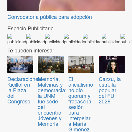
Convocatoria pública para adopción
Espacio Publicitario
Te pueden interesar
Declaraciones:
Memoria,
El
Cazzu, la
Kicillof en
Malvinas y
oficialismo
estrella
la Plaza
democracia:
no dio
popular
del
la UNM
quórum y
del FU
Congreso
fue sede
fracasó la
2026
del
sesión
encuentro
para
Jóvenes y
interpelar
Memoria
a María
Giménez