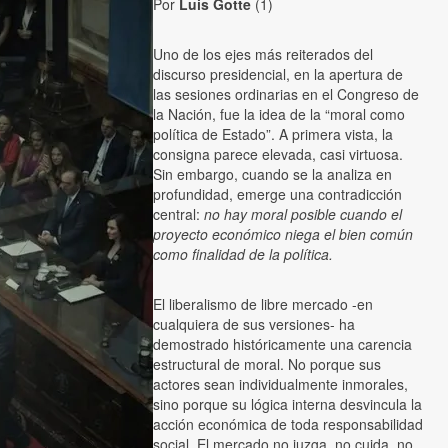
Por
Luis Gotte
(1)
Uno de los ejes más reiterados del
discurso presidencial, en la apertura de
las sesiones ordinarias en el Congreso de
la Nación, fue la idea de la “moral como
política de Estado”. A primera vista, la
consigna parece elevada, casi virtuosa.
Sin embargo, cuando se la analiza en
profundidad, emerge una contradicción
central:
no hay moral posible cuando el
proyecto económico niega el bien común
como finalidad de la política.
El liberalismo de libre mercado -en
cualquiera de sus versiones- ha
demostrado históricamente una carencia
estructural de moral. No porque sus
actores sean individualmente inmorales,
sino porque su lógica interna desvincula la
acción económica de toda responsabilidad
social. El mercado no juzga, no cuida, no