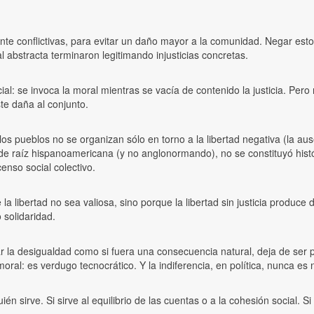
e conflictivas, para evitar un daño mayor a la comunidad. Negar esto es
 abstracta terminaron legitimando injusticias concretas.
: se invoca la moral mientras se vacía de contenido la justicia. Pero no 
te daña al conjunto.
 los pueblos no se organizan sólo en torno a la libertad negativa (la ause
o, de raíz hispanoamericana (y no anglonormando), no se constituyó h
enso social colectivo.
e la libertad no sea valiosa, sino porque la libertad sin justicia prod
solidaridad.
 la desigualdad como si fuera una consecuencia natural, deja de ser pol
al: es verdugo tecnocrático. Y la indiferencia, en política, nunca es n
n sirve. Si sirve al equilibrio de las cuentas o a la cohesión social. S