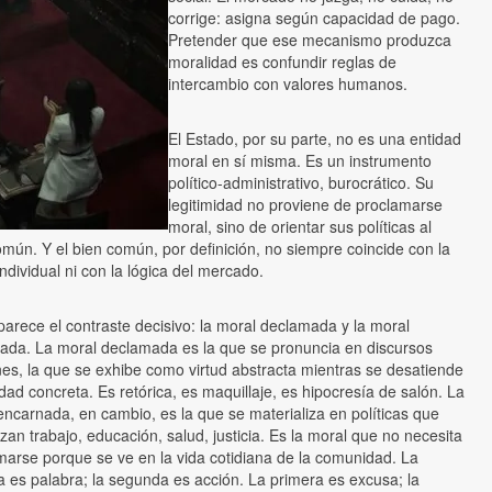
corrige: asigna según capacidad de pago.
Pretender que ese mecanismo produzca
moralidad es confundir reglas de
intercambio con valores humanos.
El Estado, por su parte, no es una entidad
moral en sí misma. Es un instrumento
político-administrativo, burocrático. Su
legitimidad no proviene de proclamarse
moral, sino de orientar sus políticas al
omún. Y el bien común, por definición, no siempre coincide con la
ndividual ni con la lógica del mercado.
parece el contraste decisivo: la moral declamada y la moral
ada. La moral declamada es la que se pronuncia en discursos
es, la que se exhibe como virtud abstracta mientras se desatiende
idad concreta. Es retórica, es maquillaje, es hipocresía de salón. La
encarnada, en cambio, es la que se materializa en políticas que
zan trabajo, educación, salud, justicia. Es la moral que no necesita
marse porque se ve en la vida cotidiana de la comunidad. La
a es palabra; la segunda es acción. La primera es excusa; la