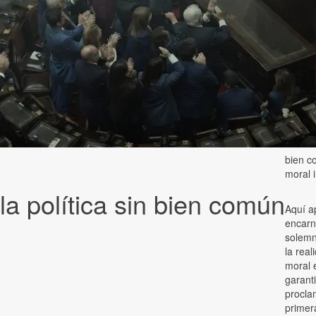
bien c
moral i
 la política sin bien común
Aquí a
encarn
solemn
la real
moral 
garanti
procla
primer