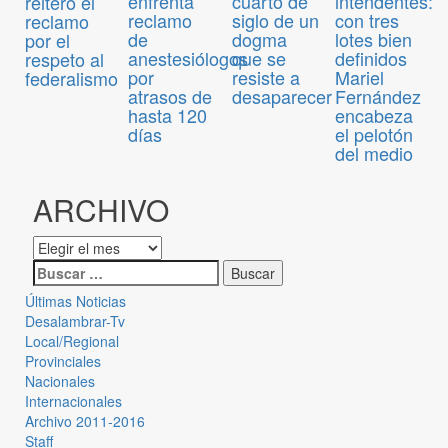
enfrenta
cuarto de
intendentes:
reiteró el
reclamo
siglo de un
con tres
reclamo
de
dogma
lotes bien
por el
anestesiólogos
que se
definidos
respeto al
por
resiste a
Mariel
federalismo
atrasos de
desaparecer
Fernández
hasta 120
encabeza
días
el pelotón
del medio
ARCHIVO
Últimas Noticias
Desalambrar-Tv
Local/Regional
Provinciales
Nacionales
Internacionales
Archivo 2011-2016
Staff