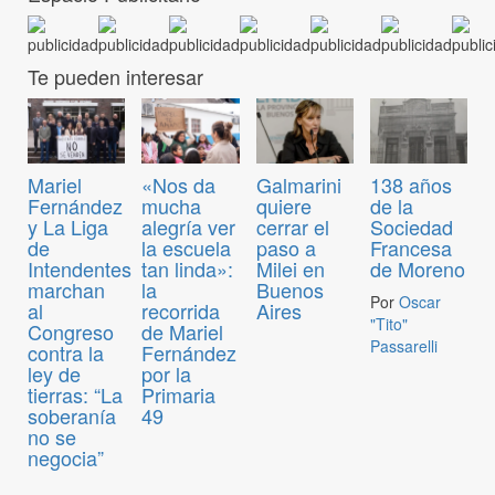
Te pueden interesar
Mariel
«Nos da
Galmarini
138 años
Fernández
mucha
quiere
de la
y La Liga
alegría ver
cerrar el
Sociedad
de
la escuela
paso a
Francesa
Intendentes
tan linda»:
Milei en
de Moreno
marchan
la
Buenos
Por
Oscar
al
recorrida
Aires
"Tito"
Congreso
de Mariel
Passarelli
contra la
Fernández
ley de
por la
tierras: “La
Primaria
soberanía
49
no se
negocia”