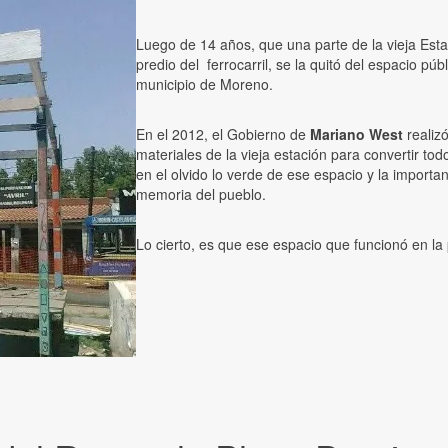
Luego de 14 años, que una parte de la vieja Esta
predio del ferrocarril, se la quitó del espacio pú
municipio de Moreno.
En el 2012, el Gobierno de
Mariano West
realizó
materiales de la vieja estación para convertir t
en el olvido lo verde de ese espacio y la import
memoria del pueblo.
Lo cierto, es que ese espacio que funcionó en la 