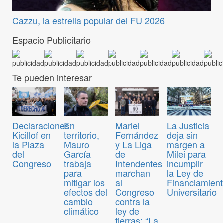
Cazzu, la estrella popular del FU 2026
Espacio Publicitario
Te pueden interesar
Declaraciones:
En
Mariel
La Justicia
Kicillof en
territorio,
Fernández
deja sin
la Plaza
Mauro
y La Liga
margen a
del
García
de
Milei para
Congreso
trabaja
Intendentes
incumplir
para
marchan
la Ley de
mitigar los
al
Financiamien
efectos del
Congreso
Universitario
cambio
contra la
climático
ley de
tierras: “La