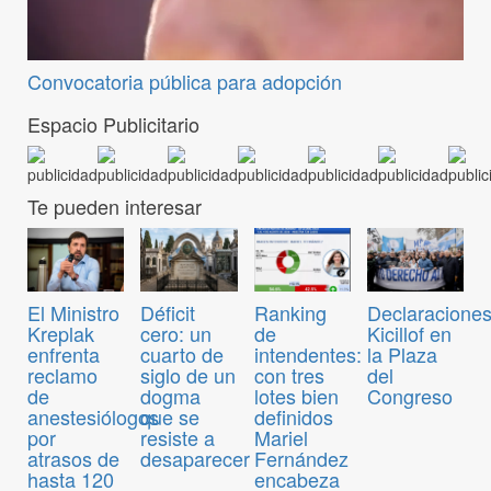
Convocatoria pública para adopción
Espacio Publicitario
Te pueden interesar
El Ministro
Déficit
Ranking
Declaraciones
Kreplak
cero: un
de
Kicillof en
enfrenta
cuarto de
intendentes:
la Plaza
reclamo
siglo de un
con tres
del
de
dogma
lotes bien
Congreso
anestesiólogos
que se
definidos
por
resiste a
Mariel
atrasos de
desaparecer
Fernández
hasta 120
encabeza