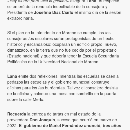
«
Hay dinero pero falla la gestión
» asegura
Lana
. Al respecto,
se enteró de la renuncia indeclinable de la consejera y
Presidenta de
Josefina Díaz Ciarlo
el mismo día de la sesión
extraordinaria.
Si el plan de la Intendenta de Moreno se cumple, los /as
consejeras /os escolares serán protagonistas de un hecho
histórico y escandaloso: ocuparán un edificio propio, nuevo,
climatizado, en la tierra que no fue cedida por el propietario
(Estado nacional) y que debería tener la Escuela Secundaria
Politécnica de la Universidad Nacional de Moreno.
Lana
emite dos reflexiones: mientras las escuelas se caen a
pedazos las escuelas y el gobierno municipal construye
oficinas para los /as burócratas. Tal vez el consejero desista
de la oficina y coloque una mesa con sombrilla en la puerta
sobre la calle Merlo.
Recuerda
la entrega de tartas en mal estado de la
proveedora
Don Joaquín
, suceso que ocurrió en marzo de
2022.
El gobierno de Mariel Fernández anunció, tres años