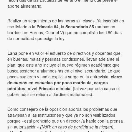
recorridas de las Escuelas de Verano el menú que prevé el
aporte alimentario.
Realiza un seguimiento de las horas sin clases. Ya inscribió en
ese listado a la
Primaria 84
, la
Secundaria 85
(ambas en
barrios Los Hornos, Cuartel V) que no cumplirán los 180 días
de normalidad que exige la ley.
Lana
pone en valor el esfuerzo de directivos y docentes que,
en buenas, malas y pésimas condiciones, llevan adelante el
plan, que este año incluye el nuevo régimen académico que
busca sostener a alumnos /as en el nivel secundario. Lo que
pocos sugieren y nadie explicita surge en la entrevista:
cierre
de cursos en escuelas por poca matrícula, cargos
pérdidos, nivel Primaria e Inicial
(tal vez por esta causa el
gobernador se refiera a Jardines maternales).
Como consejero de la oposición aborda los problemas que
atraviesan a las instituciones y que ya no son visibilizados
porque «está prohibido que un director /a hable con la prensa
sin autorización»
(NdR: en caso de perdirla se la niegan)
.